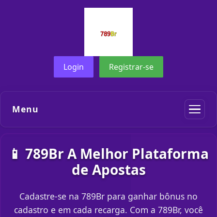
Login
Registrar-se
Menu
📱 789Br A Melhor Plataforma
de Apostas
Cadastre-se na 789Br para ganhar bônus no
cadastro e em cada recarga. Com a 789Br, você