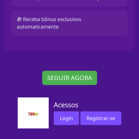
🎁 Receba bônus exclusivos
automaticamente
SEGUIR AGORA
Acessos
Login
Registrar-se