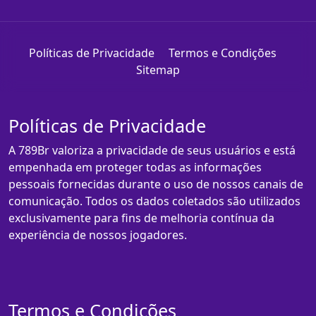
Políticas de Privacidade
Termos e Condições
Sitemap
Políticas de Privacidade
A 789Br valoriza a privacidade de seus usuários e está
empenhada em proteger todas as informações
pessoais fornecidas durante o uso de nossos canais de
comunicação. Todos os dados coletados são utilizados
exclusivamente para fins de melhoria contínua da
experiência de nossos jogadores.
Termos e Condições