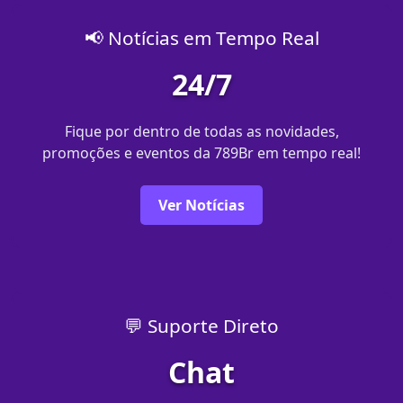
📢 Notícias em Tempo Real
24/7
Fique por dentro de todas as novidades,
promoções e eventos da 789Br em tempo real!
Ver Notícias
💬 Suporte Direto
Chat