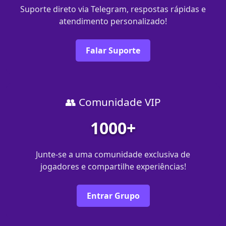
Suporte direto via Telegram, respostas rápidas e
atendimento personalizado!
Falar Suporte
👥 Comunidade VIP
1000+
Junte-se a uma comunidade exclusiva de
jogadores e compartilhe experiências!
Entrar Grupo