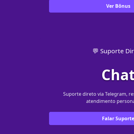
Ver Bônus
💬 Suporte Di
Cha
Suporte direto via Telegram, r
atendimento persona
Falar Suport