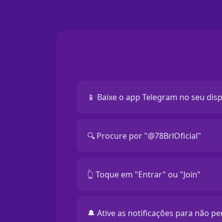
📱 Baixe o app Telegram no seu disp
🔍 Procure por "@78BrlOficial"
👆 Toque em "Entrar" ou "Join"
🔔 Ative as notificações para não p