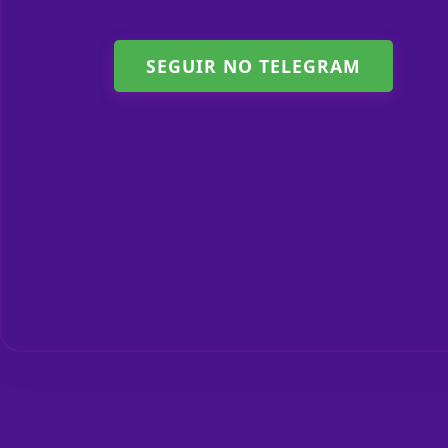
SEGUIR NO TELEGRAM