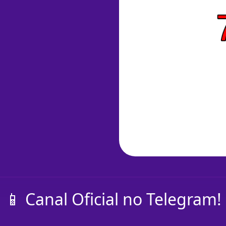
📱 Canal Oficial no Telegram!