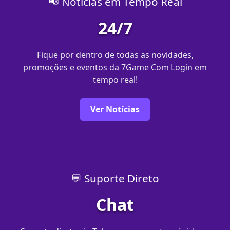
📢 Notícias em Tempo Real
24/7
Fique por dentro de todas as novidades,
promoções e eventos da 7Game Com Login em
tempo real!
Ver Notícias
💬 Suporte Direto
Chat