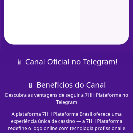
📱 Canal Oficial no Telegram!
📱 Benefícios do Canal
Descubra as vantagens de seguir a 7HH Plataforma no
Telegram
A plataforma 7HH Plataforma Brasil oferece uma
experiência única de cassino — a 7HH Plataforma
redefine o jogo online com tecnologia profissional e