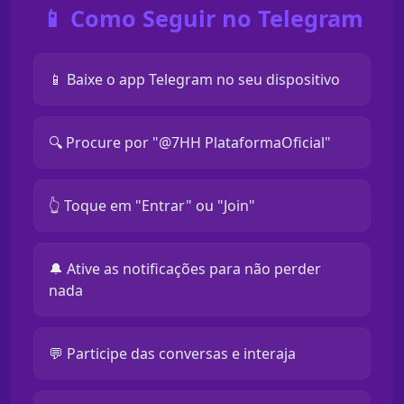
📱 Como Seguir no Telegram
📱 Baixe o app Telegram no seu dispositivo
🔍 Procure por "@7HH PlataformaOficial"
👆 Toque em "Entrar" ou "Join"
🔔 Ative as notificações para não perder
nada
💬 Participe das conversas e interaja