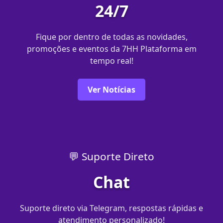
24/7
Fique por dentro de todas as novidades,
promoções e eventos da 7HH Plataforma em
tempo real!
Ver Notícias
💬 Suporte Direto
Chat
Suporte direto via Telegram, respostas rápidas e
atendimento personalizado!