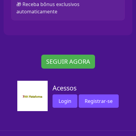
🎁 Receba bônus exclusivos
automaticamente
SEGUIR AGORA
Acessos
Login
Registrar-se