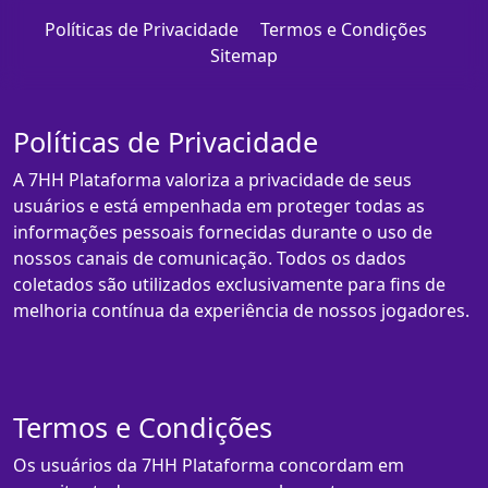
Políticas de Privacidade
Termos e Condições
Sitemap
Políticas de Privacidade
A 7HH Plataforma valoriza a privacidade de seus
usuários e está empenhada em proteger todas as
informações pessoais fornecidas durante o uso de
nossos canais de comunicação. Todos os dados
coletados são utilizados exclusivamente para fins de
melhoria contínua da experiência de nossos jogadores.
Termos e Condições
Os usuários da 7HH Plataforma concordam em