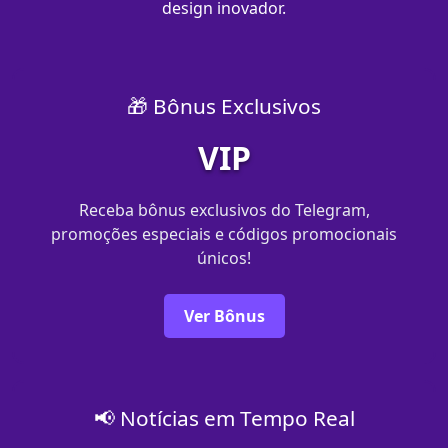
design inovador.
🎁 Bônus Exclusivos
VIP
Receba bônus exclusivos do Telegram,
promoções especiais e códigos promocionais
únicos!
Ver Bônus
📢 Notícias em Tempo Real