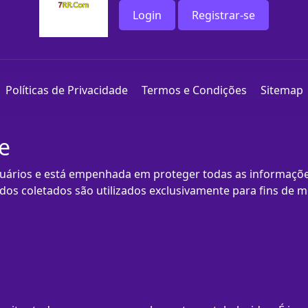
Login
Registrar-se
Políticas de Privacidade
Termos e Condições
Sitemap
de
usuários e está empenhada em proteger todas as informaçõe
os coletados são utilizados exclusivamente para fins de m