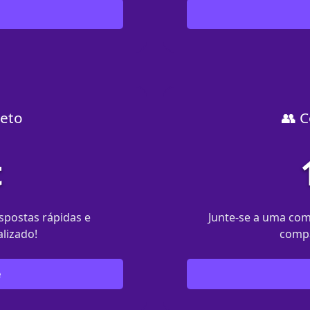
reto
👥 
t
espostas rápidas e
Junte-se a uma com
lizado!
compa
e