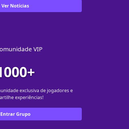
Ver Notícias
Comunidade VIP
1000+
unidade exclusiva de jogadores e
rtilhe experiências!
Entrar Grupo