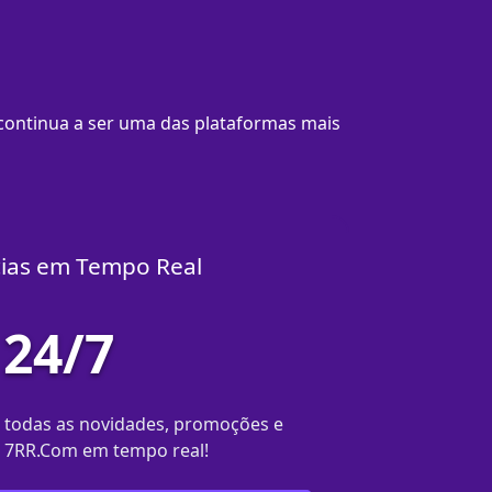
continua a ser uma das plataformas mais
cias em Tempo Real
24/7
e todas as novidades, promoções e
 7RR.Com em tempo real!