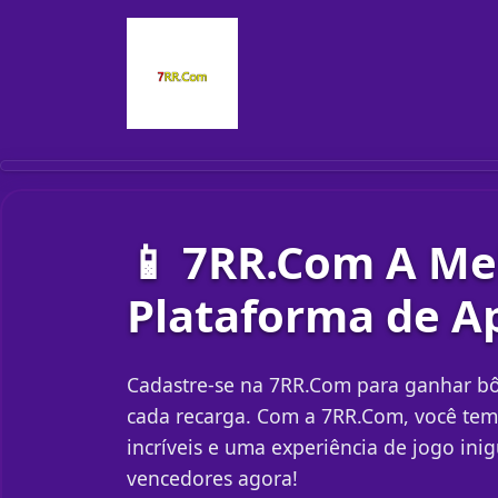
📱 7RR.Com A Me
Plataforma de A
Cadastre-se na 7RR.Com para ganhar b
cada recarga. Com a 7RR.Com, você te
incríveis e uma experiência de jogo inig
vencedores agora!